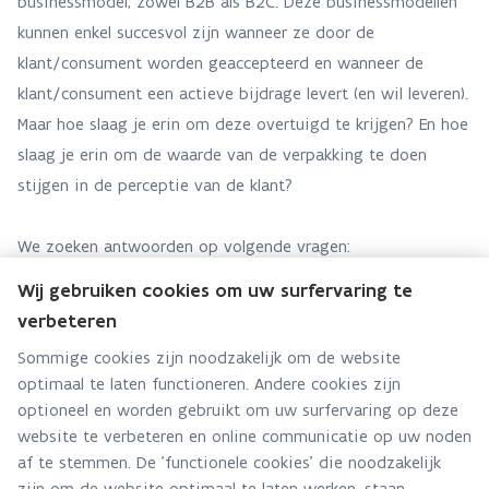
businessmodel, zowel B2B als B2C. Deze businessmodellen
kunnen enkel succesvol zijn wanneer ze door de
klant/consument worden geaccepteerd en wanneer de
klant/consument een actieve bijdrage levert (en wil leveren).
Maar hoe slaag je erin om deze overtuigd te krijgen? En hoe
slaag je erin om de waarde van de verpakking te doen
stijgen in de perceptie van de klant?
We zoeken antwoorden op volgende vragen:
- Welke (on)bewuste drivers sturen het gedrag van klanten
Wij gebruiken cookies om uw surfervaring te
aan als het gaat om het gebruik van herbruikbare
verbeteren
verpakkingen of het weglaten van de verpakking? Hoe
Sommige cookies zijn noodzakelijk om de website
kunnen we deze positief inzetten?
optimaal te laten functioneren. Andere cookies zijn
- Wat is het voordeel voor de klant?
optioneel en worden gebruikt om uw surfervaring op deze
- Welke drempels ervaart de klant bij gebruik van
website te verbeteren en online communicatie op uw noden
herbruikbare verpakkingen of het weglaten van de
af te stemmen. De 'functionele cookies' die noodzakelijk
zijn om de website optimaal te laten werken, staan