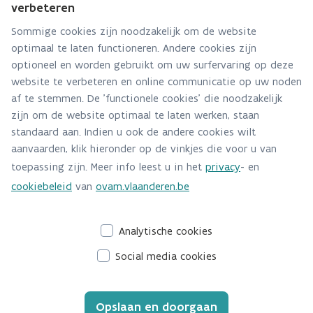
verbeteren
en delen van kennis en informatie. Als minimumvoorwaarde
Sommige cookies zijn noodzakelijk om de website
moet de indienende partij deelnemen aan de Green Deal
optimaal te laten functioneren. Andere cookies zijn
Anders Verpakt.
optioneel en worden gebruikt om uw surfervaring op deze
website te verbeteren en online communicatie op uw noden
Meer informatie over deze projectfinanciering en de
af te stemmen. De 'functionele cookies' die noodzakelijk
gedefinieerde systeemknelpunten vindt u op
zijn om de website optimaal te laten werken, staan
standaard aan. Indien u ook de andere cookies wilt
www.greendealandersverpakt.be/projectfinanciering
aanvaarden, klik hieronder op de vinkjes die voor u van
toepassing zijn. Meer info leest u in het
privacy
- en
Financiële steun voor projecten Green Deal Anders
cookiebeleid
van
ovam.vlaanderen.be
Verpakt
News item · December 11, 2023
Analytische cookies
Social media cookies
Opslaan en doorgaan